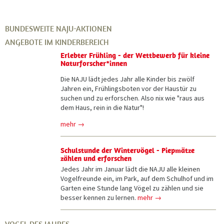
Taschenmesserpädagogik trifft Naturerleben
28.11.2026 - 29.11.2026
BUNDESWEITE NAJU-AKTIONEN
Krisen sicher managen
ANGEBOTE IM KINDERBEREICH
05.12.2026 - 06.12.2026
Erlebter Frühling - der Wettbewerb für kleine
WinterBirding
Naturforscher*innen
Die NAJU lädt jedes Jahr alle Kinder bis zwölf
Jahren ein, Frühlingsboten vor der Haustür zu
suchen und zu erforschen. Also nix wie "raus aus
dem Haus, rein in die Natur"!
mehr →
Schulstunde der Wintervögel - Piepmätze
zählen und erforschen
Jedes Jahr im Januar lädt die NAJU alle kleinen
Vogelfreunde ein, im Park, auf dem Schulhof und im
Garten eine Stunde lang Vögel zu zählen und sie
besser kennen zu lernen.
mehr →
VOGEL DES JAHRES