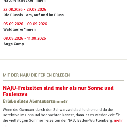
Naturentdecker*innen
22.08.2026 - 29.08.2026
Die Flussis - am, auf und im Fluss
05.09.2026 - 09.09.2026
Waldläufer*innen
08.09.2026 - 11.09.2026
Bugs Camp
25.09.2026 - 27.09.2026
Naturpädagogik kompakt
02.10.2026 - 04.10.2026
Wolfsspur
MIT DER NAJU DIE FERIEN ERLEBEN
04.10.2026 - 09.10.2026
NAJU-Freizeiten sind mehr als nur Sonne und
BirdersShip
Faulenzen
04.10.2026 - 09.10.2026
Erlebe einen Abenteuersommer
BirdersShip auf der Ostsee
Wenn die Oxmoxer durch den Schwarzwald schleichen und du die
11.10.2026
Detektive im Donautal beobachten kannst, dann ist es wieder Zeit für
NAJU-Forum für Gruppenleitungen
die vielfältigen Sommerfreizeiten der NAJU Baden-Württemberg.
mehr
17.10.2026
→