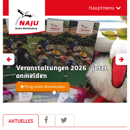
Hauptmenu
Previous
Nex
Veranstaltungen 2026 - jetzt
anmelden
Programm downloaden
AKTUELLE
S