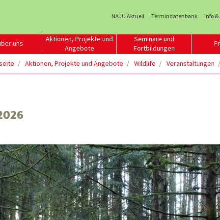
NAJU Aktuell
Termindatenbank
Info &
Aktionen, Projekte und
Seminare und
über uns
Fr
Angebote
Fortbildungen
seite
Aktionen, Projekte und Angebote
Wildlife
Veranstaltungen
.2026