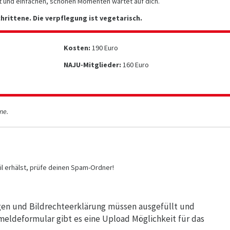
t und einfachen, schönen Momenten wartet auf dich.
hrittene. Die verpflegung ist vegetarisch.
Kosten:
190 Euro
NAJU-Mitglieder:
160 Euro
ne.
il erhälst, prüfe deinen Spam-Ordner!
en und Bildrechteerklärung müssen ausgefüllt und
eldeformular gibt es eine Upload Möglichkeit für das