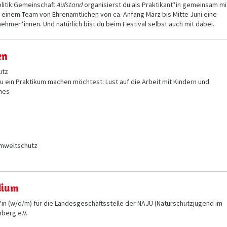
litik:Gemeinschaft
Aufstand
organisierst du als Praktikant*in gemeinsam mi
d einem Team von Ehrenamtlichen von ca. Anfang März bis Mitte Juni eine
nehmer*innen. Und natürlich bist du beim Festival selbst auch mit dabei.
en
utz
 ein Praktikum machen möchtest: Lust auf die Arbeit mit Kindern und
hes
Umweltschutz
dium
*in (w/d/m) für die Landesgeschäftsstelle der NAJU (Naturschutzjugend im
berg e.V.