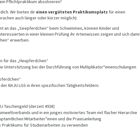
ein Pflichtpraktikum absolvieren?
dich. Wir bieten dir
einen vergüteten Praktikumsplatz
für einen
rachen auch länger oder kürzer möglich).
hnt an das „Seepferdchen“ beim Schwimmen, können Kinder und
nteressierten in einer kleinen Prüfung ihr Artenwissen zeigen und sich dami
chen“ erwerben.
en für das „Heupferdchen“
e Unterstützung bei der Durchführung von Multiplikator*innenschulungen
upferdchen“
der NAJU LGS in ihren spezifischen Tätigkeitsfeldern.
ÖJ Taschengeld (derzeit 492€)
dumweltverbands und in ein junges motiviertes Team mit flacher Hierarchie
uptamtlichen Mitarbeiter*innen und die Praxisanleitung
s Praktikums für Studienarbeiten zu verwenden