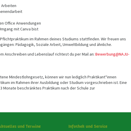
n Arbeiten
henendarbeit
gen Office Anwendungen
Umgang mit Canva bist
 Pflichtpraktikum im Rahmen deines Studiums stattfinden. Wir freuen uns
gängen: Pädagogik, Soziale Arbeit, Umweltbildung und ähnliche.
 Anschreiben und Lebenslauf richtest du per Mail an:
Bewerbung@NAJU-
etene Mindestlohngesetz, können wir nun lediglich Praktikant*innen
ktikum im Rahmen ihrer Ausbildung oder Studium vorgeschrieben ist. Eine
 3 Monate beschränktes Praktikum nach der Schule zur
Aktuelles und Termine
Infothek und Service