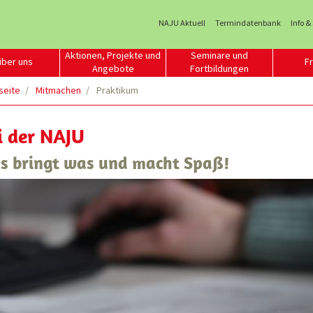
NAJU Aktuell
Termindatenbank
Info &
Aktionen, Projekte und
Seminare und
über uns
Fr
Angebote
Fortbildungen
seite
Mitmachen
Praktikum
i der NAJU
 es bringt was und macht Spaß!