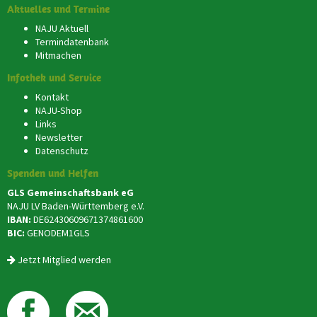
Aktuelles und Termine
NAJU Aktuell
Termindatenbank
Mitmachen
Infothek und Service
Kontakt
NAJU-Shop
Links
Newsletter
Datenschutz
Spenden und Helfen
GLS Gemeinschaftsbank eG
NAJU LV Baden-Württemberg e.V.
IBAN:
DE62430609671374861600
BIC:
GENODEM1GLS
Jetzt Mitglied werden