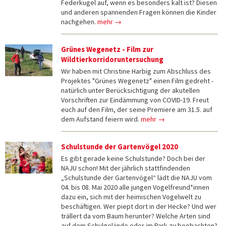
Federkugel auf, wenn es besonders kalt ist? Diesen
und anderen spannenden Fragen können die Kinder
nachgehen.
mehr →
Grünes Wegenetz - Film zur
Wildtierkorridoruntersuchung
Wir haben mit Christine Harbig zum Abschluss des
Projektes "Grünes Wegenetz" einen Film gedreht -
natürlich unter Berücksichtigung der akutellen
Vorschriften zur Eindämmung von COVID-19. Freut
euch auf den Film, der seine Premiere am 31.5. auf
dem Aufstand feiern wird.
mehr →
Schulstunde der Gartenvögel 2020
Es gibt gerade keine Schulstunde? Doch bei der
NAJU schon! Mit der jährlich stattfindenden
„Schulstunde der Gartenvögel“ lädt die NAJU vom
04. bis 08. Mai 2020 alle jungen Vogelfreund*innen
dazu ein, sich mit der heimischen Vogelwelt zu
beschäftigen. Wer piept dort in der Hecke? Und wer
trällert da vom Baum herunter? Welche Arten sind
auf dem Schulgelände oder im Park zu beobachten?