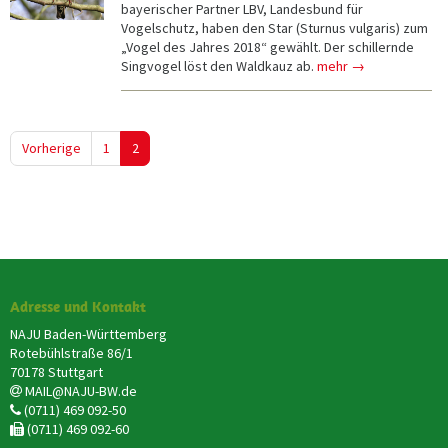
bayerischer Partner LBV, Landesbund für
Vogelschutz, haben den Star (Sturnus vulgaris) zum
„Vogel des Jahres 2018“ gewählt. Der schillernde
Singvogel löst den Waldkauz ab.
mehr →
Vorherige
1
2
Adresse und Kontakt
NAJU Baden-Württemberg
Rotebühlstraße 86/1
70178 Stuttgart
MAIL@NAJU-BW.de
(0711) 469 092-50
(0711) 469 092-60