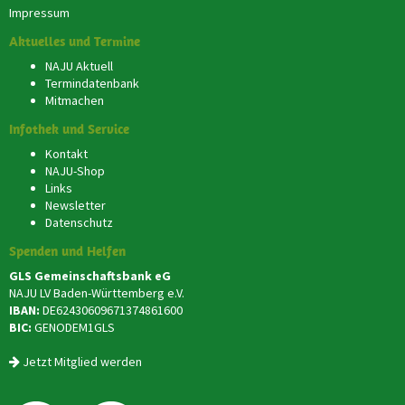
Impressum
Aktuelles und Termine
NAJU Aktuell
Termindatenbank
Mitmachen
Infothek und Service
Kontakt
NAJU-Shop
Links
Newsletter
Datenschutz
Spenden und Helfen
GLS Gemeinschaftsbank eG
NAJU LV Baden-Württemberg e.V.
IBAN:
DE62430609671374861600
BIC:
GENODEM1GLS
Jetzt Mitglied werden